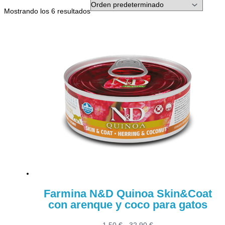
Mostrando los 6 resultados
Farmina N&D Quinoa Skin&Coat
con arenque y coco para gatos
Rango