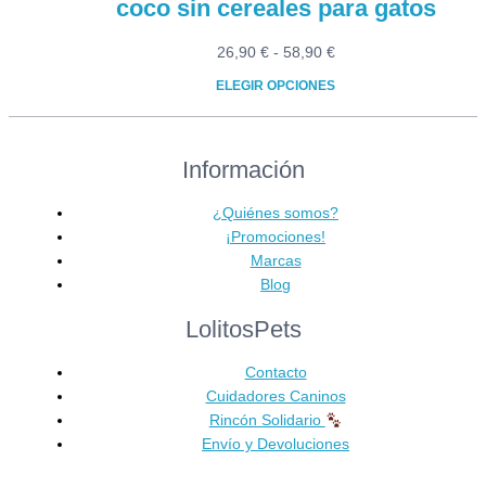
coco sin cereales para gatos
Rango
26,90
€
-
58,90
€
de
ELEGIR OPCIONES
precios:
Este
desde
producto
26,90 €
Información
tiene
hasta
múltiples
58,90 €
variantes.
¿Quiénes somos?
Las
¡Promociones!
opciones
Marcas
se
Blog
pueden
LolitosPets
elegir
en
Contacto
la
Cuidadores Caninos
página
Rincón Solidario
de
Envío y Devoluciones
producto