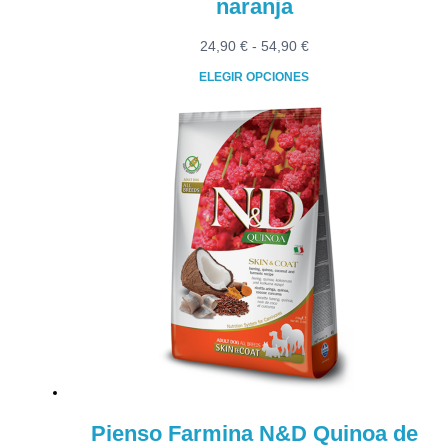
naranja
Rango
24,90
€
-
54,90
€
de
ELEGIR OPCIONES
precios:
Este
desde
producto
24,90 €
tiene
hasta
múltiples
54,90 €
variantes.
Las
opciones
se
pueden
elegir
en
la
página
de
producto
Pienso Farmina N&D Quinoa de