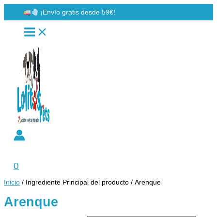
Ir
¡Envío gratis desde 59€!
al
contenido
Buscar
0
Inicio
/ Ingrediente Principal del producto / Arenque
Arenque