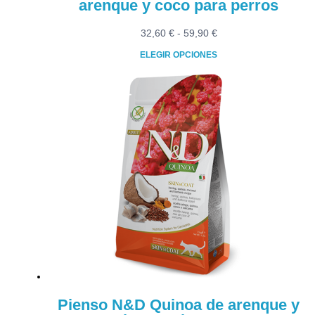
arenque y coco para perros
Rango
32,60
€
-
59,90
€
de
ELEGIR OPCIONES
precios:
Este
desde
producto
32,60 €
tiene
hasta
múltiples
59,90 €
variantes.
Las
opciones
se
pueden
elegir
en
la
página
de
producto
Pienso N&D Quinoa de arenque y