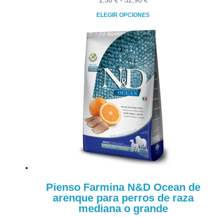
1,50
€
-
32,90
€
de
ELEGIR OPCIONES
precios:
Este
desde
producto
1,50 €
tiene
hasta
múltiples
32,90 €
variantes.
Las
opciones
se
pueden
elegir
en
la
página
de
producto
Pienso Farmina N&D Ocean de
arenque para perros de raza
mediana o grande