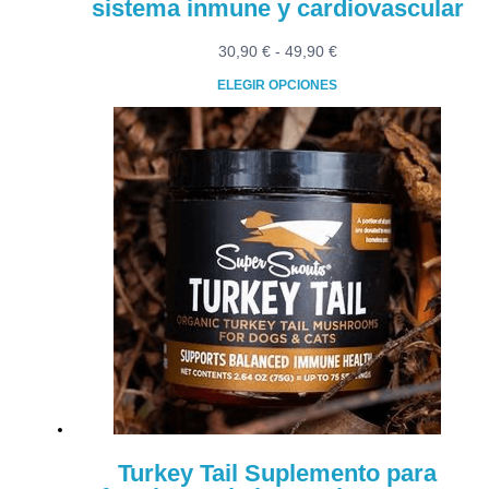
sistema inmune y cardiovascular
Rango
30,90
€
-
49,90
€
de
ELEGIR OPCIONES
precios:
Este
desde
producto
30,90 €
tiene
hasta
múltiples
49,90 €
variantes.
Las
opciones
se
pueden
elegir
en
la
página
de
producto
Turkey Tail Suplemento para