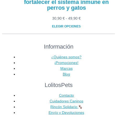
fortalecer el sistema inmune en
perros y gatos
Rango
30,90
€
-
49,90
€
de
ELEGIR OPCIONES
precios:
Este
desde
producto
30,90 €
Información
tiene
hasta
múltiples
49,90 €
variantes.
¿Quiénes somos?
Las
¡Promociones!
opciones
Marcas
se
Blog
pueden
LolitosPets
elegir
en
Contacto
la
Cuidadores Caninos
página
Rincón Solidario
de
Envío y Devoluciones
producto