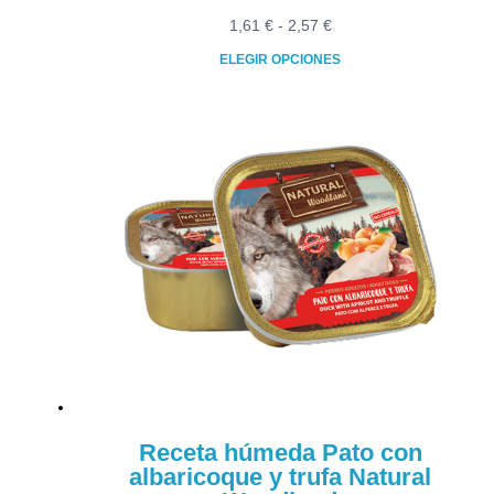
Rango
1,61
€
-
2,57
€
de
ELEGIR OPCIONES
precios:
Este
desde
producto
1,61 €
tiene
hasta
múltiples
2,57 €
variantes.
Las
opciones
se
pueden
elegir
en
la
página
de
producto
Receta húmeda Pato con
albaricoque y trufa Natural