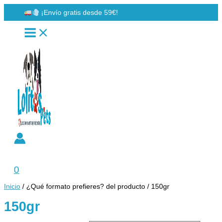
Ir
¡Envío gratis desde 59€!
al
contenido
Buscar
0
Inicio
/ ¿Qué formato prefieres? del producto / 150gr
150gr