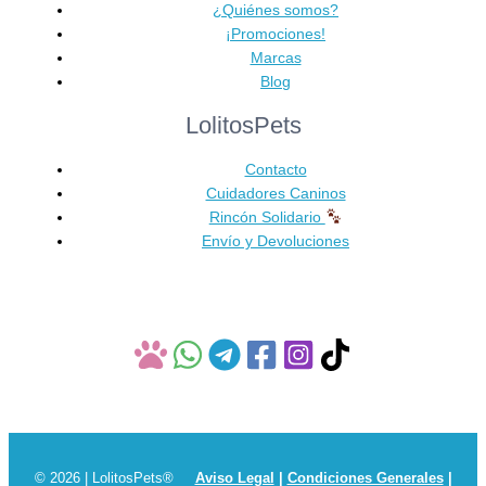
variantes.
¿Quiénes somos?
Las
¡Promociones!
opciones
Marcas
se
Blog
pueden
LolitosPets
elegir
en
Contacto
la
Cuidadores Caninos
página
Rincón Solidario
de
Envío y Devoluciones
producto
© 2026 | LolitosPets®
Aviso Legal
|
Condiciones Generales
|