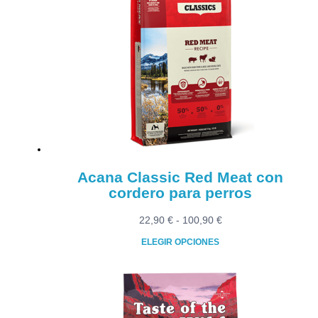
variantes.
Las
opciones
se
pueden
elegir
en
la
página
de
producto
Acana Classic Red Meat con
cordero para perros
Rango
22,90
€
-
100,90
€
de
ELEGIR OPCIONES
precios:
Este
desde
producto
22,90 €
tiene
hasta
múltiples
100,90 €