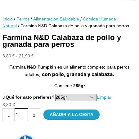
Inicio
/
Perros
/
Alimentación Saludable
/
Comida Húmeda
Natural
/ Farmina N&D Calabaza de pollo y granada para perros
Farmina N&D Calabaza de pollo y
granada para perros
Rango
3,80
€
-
21,90
€
de
Farmina
N&D Pumpkin
es un alimento completo para perros
precios:
,
con pollo, granada y calabaza.
adultos
desde
3,80 €
Contiene
285gr
hasta
21,90 €
¿Qué formato prefieres?
Limpiar
3,80
€
Farmina
-
+
AÑADIR A LA CESTA
N&D
Calabaza
de
pollo