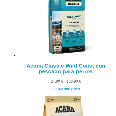
variantes.
Las
opciones
se
pueden
elegir
en
la
página
de
producto
Acana Classic Wild Coast con
pescado para perros
Rango
24,90
€
-
106,90
€
de
ELEGIR OPCIONES
precios:
Este
desde
producto
24,90 €
tiene
hasta
múltiples
106,90 €