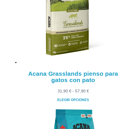
Acana Grasslands pienso para
gatos con pato
Rango
31,90
€
-
57,90
€
de
ELEGIR OPCIONES
precios:
Este
desde
producto
31,90 €
tiene
hasta
múltiples
57,90 €