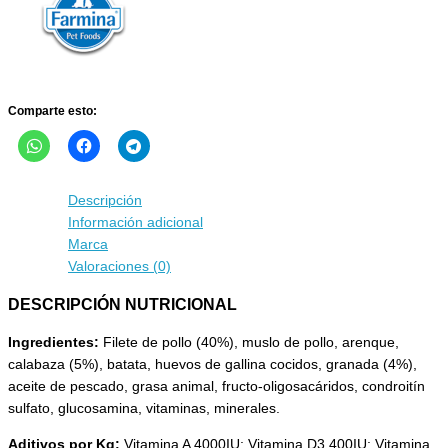
y
granada
para
perros
cantidad
Comparte esto:
Descripción
Información adicional
Marca
Valoraciones (0)
DESCRIPCIÓN NUTRICIONAL
Ingredientes:
Filete de pollo (40%), muslo de pollo, arenque,
calabaza (5%), batata, huevos de gallina cocidos, granada (4%),
aceite de pescado, grasa animal, fructo-oligosacáridos, condroitín
sulfato, glucosamina, vitaminas, minerales.
Aditivos por Kg:
Vitamina A 4000IU; Vitamina D3 400IU; Vitamina