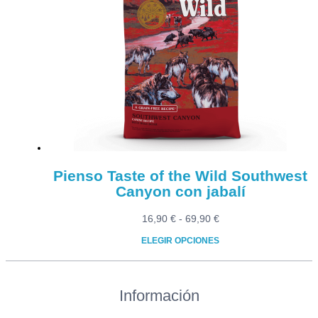
variantes.
Las
opciones
se
pueden
elegir
en
la
página
de
producto
Pienso Taste of the Wild Southwest
Canyon con jabalí
Rango
16,90
€
-
69,90
€
de
ELEGIR OPCIONES
precios:
Este
desde
producto
16,90 €
Información
tiene
hasta
múltiples
69,90 €