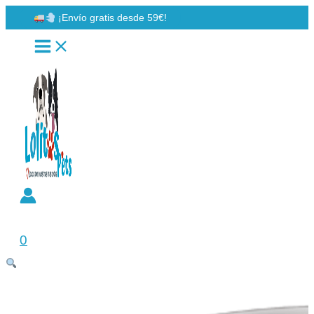
Ir
¡Envío gratis desde 59€!
al
contenido
Buscar
0