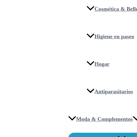
Cosmética & Bell
Higiene en paseo
Hogar
Antiparasitarios
Moda & Complementos