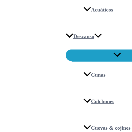
Acuáticos
Descanso
Cunas
Colchones
Cuevas & cojines