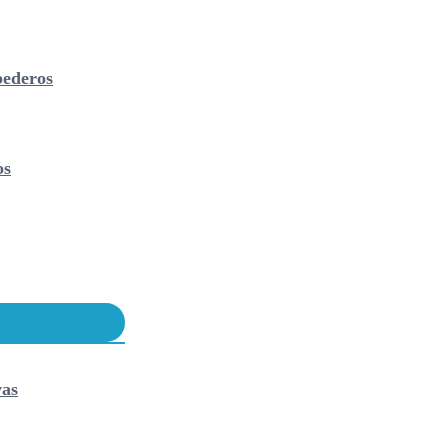
ederos
os
vas