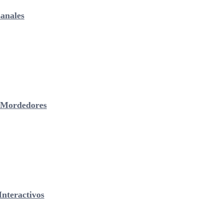
anales
& Mordedores
nteractivos