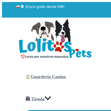
Ir
¡Envío gratis desde 59€!
al
contenido
Guardería Canina
🛍 Tienda