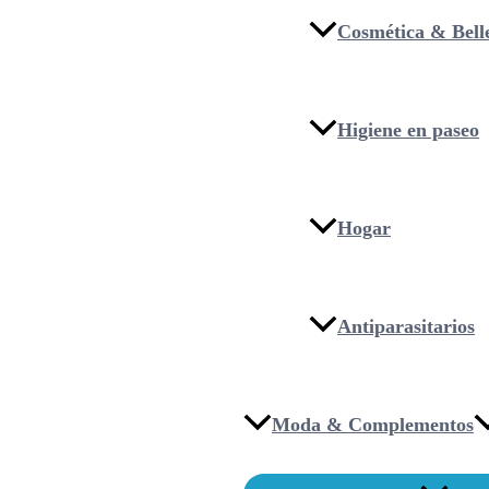
Cosmética & Bell
Higiene en paseo
Hogar
Antiparasitarios
Moda & Complementos