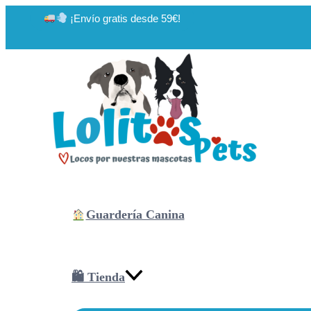
Ir
¡Envío gratis desde 59€!
al
contenido
Guardería Canina
🛍 Tienda