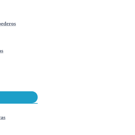
ederos
os
vas