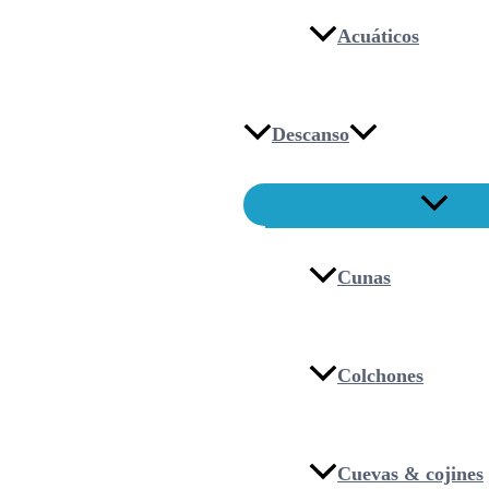
Acuáticos
Descanso
Cunas
Colchones
Cuevas & cojines