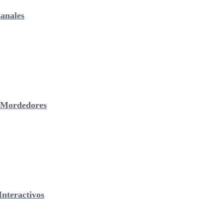
anales
& Mordedores
nteractivos