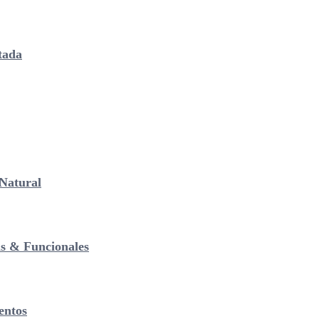
tada
Natural
as & Funcionales
entos