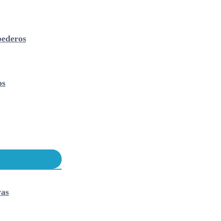
ederos
os
vas