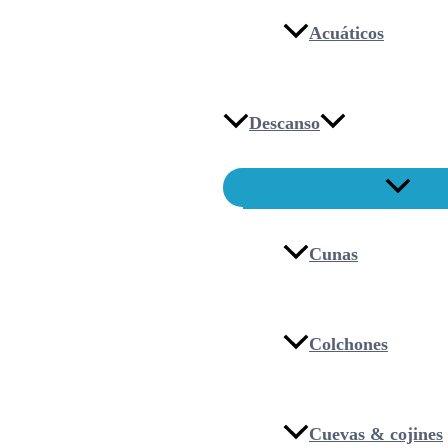
Acuáticos
Descanso
Cunas
Colchones
Cuevas & cojines