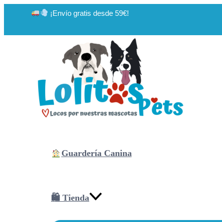
Ir
¡Envío gratis desde 59€!
al
contenido
Guardería Canina
🛍 Tienda