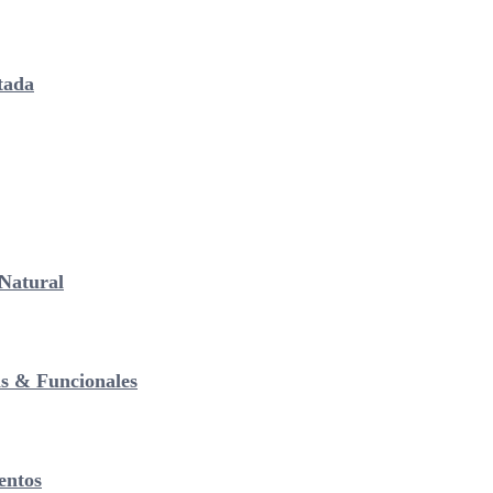
tada
Natural
as & Funcionales
entos