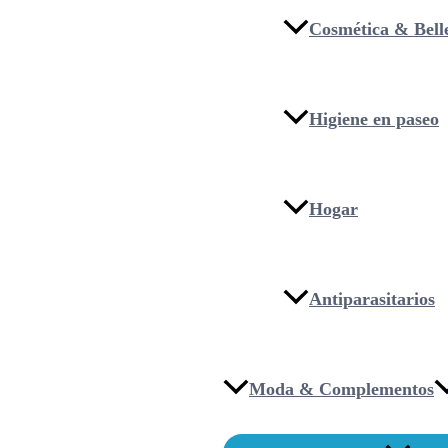
Cosmética & Bell
Higiene en paseo
Hogar
Antiparasitarios
Moda & Complementos