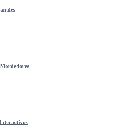
anales
& Mordedores
nteractivos