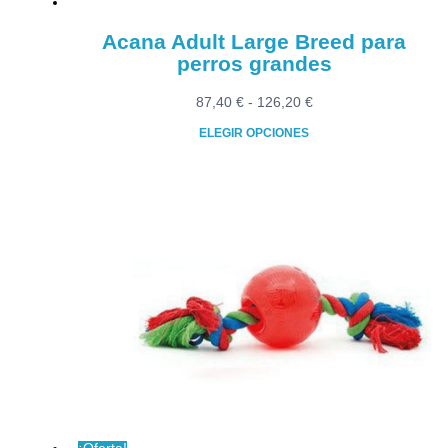
de
producto
Acana Adult Large Breed para
perros grandes
Rango
87,40
€
-
126,20
€
de
ELEGIR OPCIONES
precios:
Este
desde
producto
87,40 €
tiene
hasta
múltiples
126,20 €
variantes.
Las
opciones
se
pueden
elegir
en
la
página