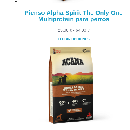
Pienso Alpha Spirit The Only One
Multiprotein para perros
Rango
23,90
€
-
64,90
€
de
ELEGIR OPCIONES
precios:
Este
desde
producto
23,90 €
tiene
hasta
múltiples
64,90 €
variantes.
Las
opciones
se
pueden
elegir
en
la
página