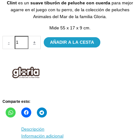
Clint
es un
suave tiburón de peluche con cuerda
para mejor
agarre en el juego con tu perro, de la colección de peluches
Animales del Mar de la familia Gloria.
Mide 55 x 17 x 9 cm.
Clint,
-
+
AÑADIR A LA CESTA
el
tiburón
de
peluche
con
cuerdas
cantidad
Comparte esto:
Descripción
Información adicional