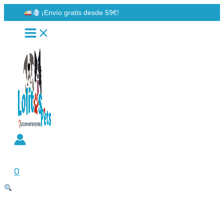
Ir
¡Envío gratis desde 59€!
al
contenido
Buscar
0