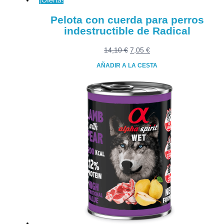
¡Oferta!
de
producto
Pelota con cuerda para perros
indestructible de Radical
El
El
14,10
€
7,05
€
precio
precio
AÑADIR A LA CESTA
original
actual
era:
es:
14,10 €.
7,05 €.