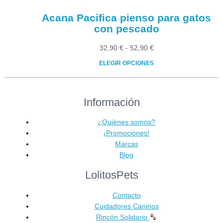
Acana Pacifica pienso para gatos
con pescado
Rango
32,90
€
-
52,90
€
de
ELEGIR OPCIONES
precios:
Este
desde
producto
32,90 €
Información
tiene
hasta
múltiples
52,90 €
variantes.
¿Quiénes somos?
Las
¡Promociones!
opciones
Marcas
se
Blog
pueden
LolitosPets
elegir
en
Contacto
la
Cuidadores Caninos
página
Rincón Solidario
de