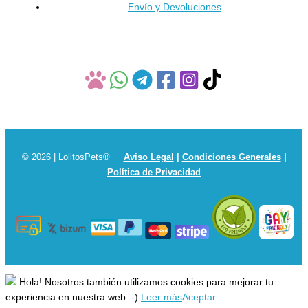
Envío y Devoluciones
producto
© 2026 | LolitosPets®
Aviso Legal
|
Condiciones Generales
|
Política de Privacidad
Hola! Nosotros también utilizamos cookies para mejorar tu
experiencia en nuestra web :-)
Leer más
Aceptar