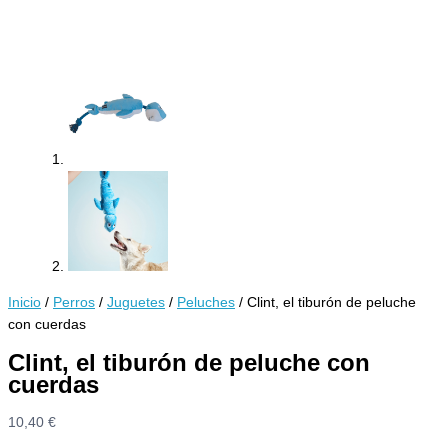
Inicio
/
Perros
/
Juguetes
/
Peluches
/ Clint, el tiburón de peluche
con cuerdas
Clint, el tiburón de peluche con
cuerdas
10,40
€