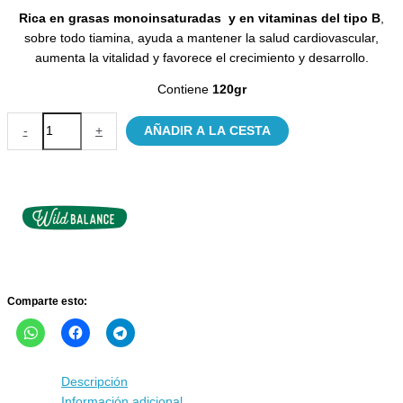
Rica en grasas monoinsaturadas y en vitaminas del tipo B
,
sobre todo tiamina, ayuda a mantener la salud cardiovascular,
aumenta la vitalidad y favorece el crecimiento y desarrollo.
Contiene
120gr
Cerdo
-
+
AÑADIR A LA CESTA
con
verduras
frescas
para
gatos
-
Filosofía
BARF
Wild
Comparte esto:
Balance
cantidad
Descripción
Información adicional