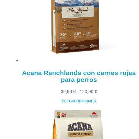
Las
opciones
se
pueden
elegir
en
la
página
de
producto
Acana Ranchlands con carnes rojas
para perros
Rango
32,90
€
-
120,90
€
de
ELEGIR OPCIONES
precios:
Este
desde
producto
32,90 €
tiene
hasta
múltiples
120,90 €
variantes.