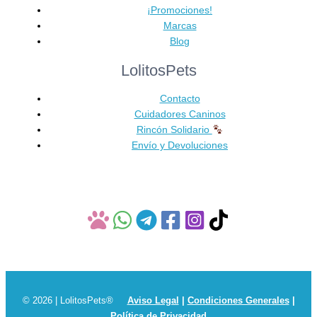
Las
¡Promociones!
opciones
Marcas
se
Blog
pueden
LolitosPets
elegir
en
Contacto
la
Cuidadores Caninos
página
Rincón Solidario
de
Envío y Devoluciones
producto
© 2026 | LolitosPets®
Aviso Legal
|
Condiciones Generales
|
Política de Privacidad