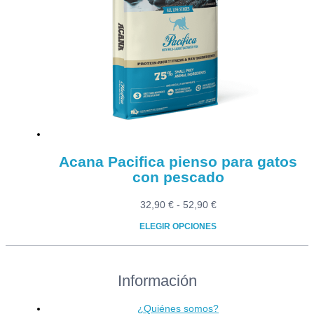
Las
opciones
se
pueden
elegir
en
la
página
de
producto
Acana Pacifica pienso para gatos
con pescado
Rango
32,90
€
-
52,90
€
de
ELEGIR OPCIONES
precios:
Este
desde
producto
32,90 €
Información
tiene
hasta
múltiples
52,90 €
variantes.
¿Quiénes somos?