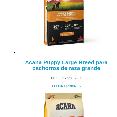
Acana Puppy Large Breed para
cachorros de raza grande
Rango
88,90
€
-
126,20
€
de
ELEGIR OPCIONES
precios:
Este
desde
producto
88,90 €
tiene
hasta
múltiples
126,20 €
variantes.