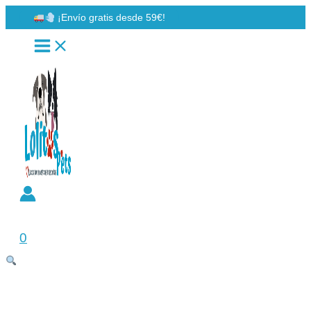
Ir
¡Envío gratis desde 59€!
al
contenido
Buscar
0