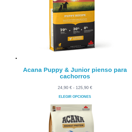
Las
opciones
se
pueden
elegir
en
la
página
de
producto
Acana Puppy & Junior pienso para
cachorros
Rango
24,90
€
-
125,90
€
de
ELEGIR OPCIONES
precios:
Este
desde
producto
24,90 €
tiene
hasta
múltiples
125,90 €
variantes.