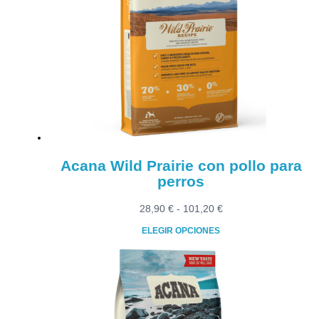
Las
opciones
se
pueden
elegir
en
la
página
de
producto
Acana Wild Prairie con pollo para
perros
Rango
28,90
€
-
101,20
€
de
ELEGIR OPCIONES
precios:
Este
desde
producto
28,90 €
tiene
hasta
múltiples
101,20 €
variantes.