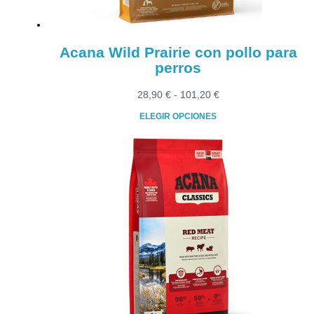
página
de
producto
Acana Wild Prairie con pollo para
perros
Rango
28,90
€
-
101,20
€
de
ELEGIR OPCIONES
precios:
Este
desde
producto
28,90 €
tiene
hasta
múltiples
101,20 €
variantes.
Las
opciones
se
pueden
elegir
en
la