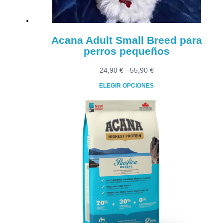
Acana Adult Small Breed para
perros pequeños
Rango
24,90
€
-
55,90
€
de
ELEGIR OPCIONES
precios:
Este
desde
producto
24,90 €
tiene
hasta
múltiples
55,90 €
variantes.
Las
opciones
se
pueden
elegir
en
la