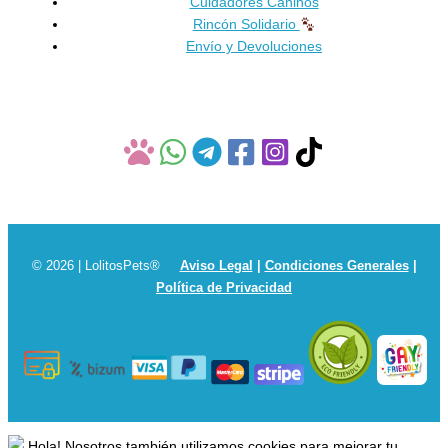
Cuidadores Caninos
página
Rincón Solidario
de
Envío y Devoluciones
producto
© 2026 | LolitosPets®
Aviso Legal
|
Condiciones Generales
|
Política de Privacidad
Hola! Nosotros también utilizamos cookies para mejorar tu