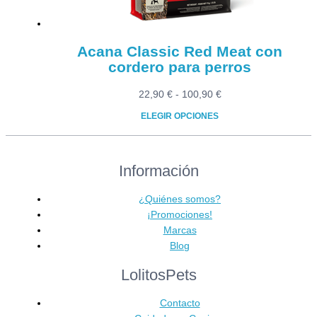
página
de
producto
Acana Classic Red Meat con
cordero para perros
Rango
22,90
€
-
100,90
€
de
ELEGIR OPCIONES
precios:
Este
desde
producto
22,90 €
Información
tiene
hasta
múltiples
100,90 €
variantes.
¿Quiénes somos?
Las
¡Promociones!
opciones
Marcas
se
Blog
pueden
LolitosPets
elegir
en
Contacto
la