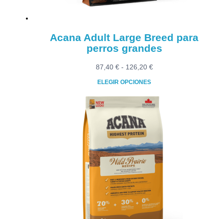
página
de
producto
Acana Adult Large Breed para
perros grandes
Rango
87,40
€
-
126,20
€
de
ELEGIR OPCIONES
precios:
Este
desde
producto
87,40 €
tiene
hasta
múltiples
126,20 €
variantes.
Las
opciones
se
pueden
elegir
en
la