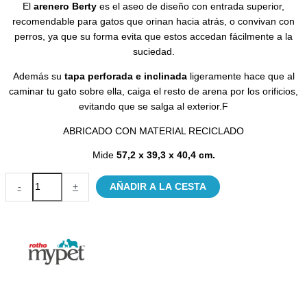
El
arenero Berty
es el aseo de diseño con entrada superior,
recomendable para gatos que orinan hacia atrás, o convivan con
perros, ya que su forma evita que estos accedan fácilmente a la
suciedad.
Además su
tapa perforada e inclinada
ligeramente hace que al
caminar tu gato sobre ella, caiga el resto de arena por los orificios,
evitando que se salga al exterior.F
ABRICADO CON MATERIAL RECICLADO
Mide
57,2 x 39,3 x 40,4 cm.
Arenero
-
+
AÑADIR A LA CESTA
Berty
azul
ecológico
para
gatos
Rotho
cantidad