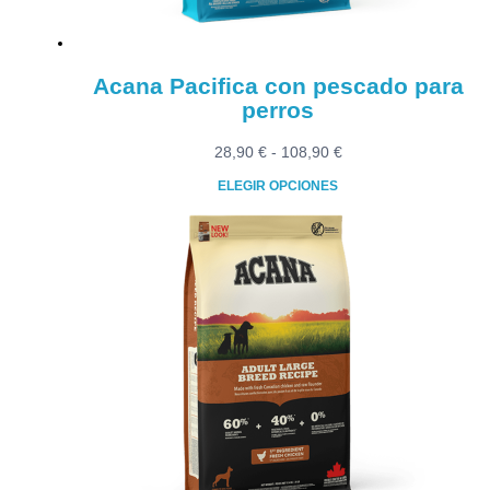
página
de
producto
Acana Pacifica con pescado para
perros
Rango
28,90
€
-
108,90
€
de
ELEGIR OPCIONES
precios:
Este
desde
producto
28,90 €
tiene
hasta
múltiples
108,90 €
variantes.
Las
opciones
se
pueden
elegir
en
la