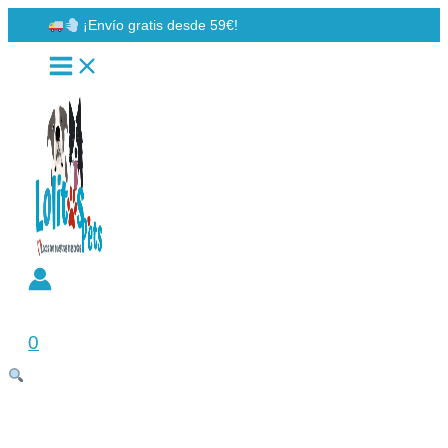
Ir
¡Envío gratis desde 59€!
al
contenido
Buscar
0