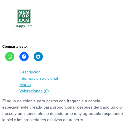
colonia
de
canela
Menforsan
para
perros
cantidad
Comparte esto:
Descripción
Información adicional
Marca
Valoraciones (0)
El agua de colonia para perros con fragancia a canela
especialmente creada para proporcionar después del baño un olor
fresco y un intenso efecto desodorante muy agradable respetando
la piel y las propiedades olfativas de tu perro.