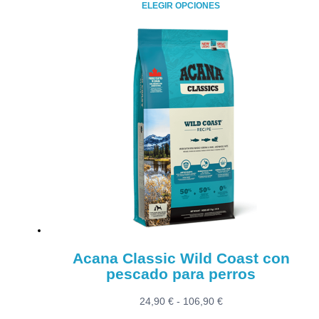
ELEGIR OPCIONES
precios:
Este
desde
producto
16,90 €
tiene
hasta
múltiples
69,90 €
variantes.
Las
opciones
se
pueden
elegir
en
la
página
de
producto
Acana Classic Wild Coast con
pescado para perros
Rango
24,90
€
-
106,90
€
de