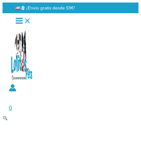
Ir
¡Envío gratis desde 59€!
al
contenido
Buscar
0