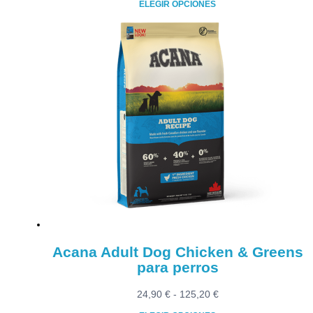
ELEGIR OPCIONES
precios:
Este
desde
producto
24,90 €
tiene
hasta
múltiples
106,90 €
variantes.
Las
opciones
se
pueden
elegir
en
la
página
de
producto
Acana Adult Dog Chicken & Greens
para perros
Rango
24,90
€
-
125,20
€
de