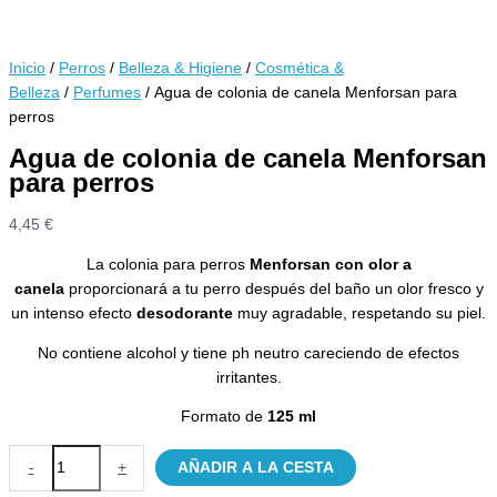
Inicio
/
Perros
/
Belleza & Higiene
/
Cosmética &
Belleza
/
Perfumes
/ Agua de colonia de canela Menforsan para
perros
Agua de colonia de canela Menforsan
para perros
4,45
€
La colonia para perros
Menforsan con olor a
canela
proporcionará a tu perro después del baño un olor fresco y
un intenso efecto
desodorante
muy agradable, respetando su piel.
No contiene alcohol y tiene ph neutro careciendo de efectos
irritantes.
Formato de
125 ml
Agua
-
+
AÑADIR A LA CESTA
de