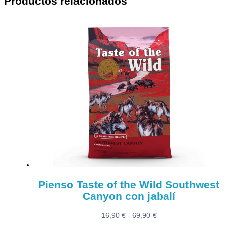
Productos relacionados
Pienso Taste of the Wild Southwest
Canyon con jabalí
Rango
16,90
€
-
69,90
€
de