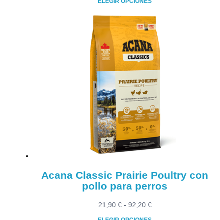
ELEGIR OPCIONES
precios:
Este
desde
producto
31,90 €
tiene
hasta
múltiples
57,90 €
variantes.
Las
opciones
se
pueden
elegir
en
la
página
de
producto
Acana Classic Prairie Poultry con
pollo para perros
Rango
21,90
€
-
92,20
€
de