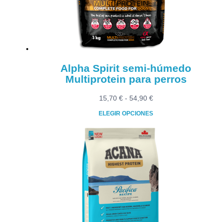
elegir
en
la
página
de
producto
Alpha Spirit semi-húmedo
Multiprotein para perros
Rango
15,70
€
-
54,90
€
de
ELEGIR OPCIONES
precios:
Este
desde
producto
15,70 €
tiene
hasta
múltiples
54,90 €
variantes.
Las
opciones
se
pueden