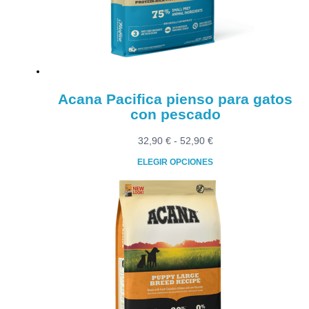
Acana Pacifica pienso para gatos
con pescado
Rango
32,90
€
-
52,90
€
de
ELEGIR OPCIONES
precios:
Este
desde
producto
32,90 €
tiene
hasta
múltiples
52,90 €
variantes.
Las
opciones
se
pueden