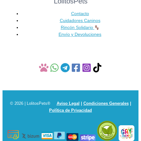
LolitosPets
elegir
en
Contacto
la
Cuidadores Caninos
página
Rincón Solidario
de
Envío y Devoluciones
producto
© 2026 | LolitosPets®
Aviso Legal
|
Condiciones Generales
|
Política de Privacidad