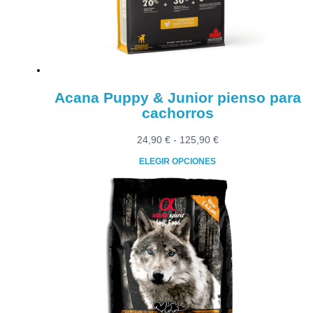
elegir
en
la
página
de
producto
Acana Puppy & Junior pienso para
cachorros
Rango
24,90
€
-
125,90
€
de
ELEGIR OPCIONES
precios:
Este
desde
producto
24,90 €
tiene
hasta
múltiples
125,90 €
variantes.
Las
opciones
se
pueden