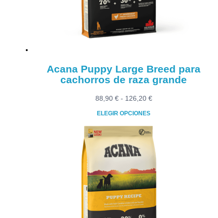
elegir
en
la
página
de
producto
Acana Puppy Large Breed para
cachorros de raza grande
Rango
88,90
€
-
126,20
€
de
ELEGIR OPCIONES
precios:
Este
desde
producto
88,90 €
tiene
hasta
múltiples
126,20 €
variantes.
Las
opciones
se
pueden