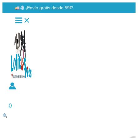
Ir
¡Envío gratis desde 59€!
al
contenido
Buscar
0