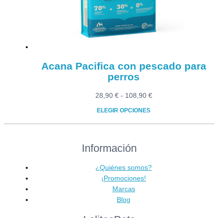
elegir
en
la
página
de
producto
Acana Pacifica con pescado para
perros
Rango
28,90
€
-
108,90
€
de
ELEGIR OPCIONES
precios:
Este
desde
producto
28,90 €
Información
tiene
hasta
múltiples
108,90 €
variantes.
¿Quiénes somos?
Las
¡Promociones!
opciones
Marcas
se
Blog
pueden