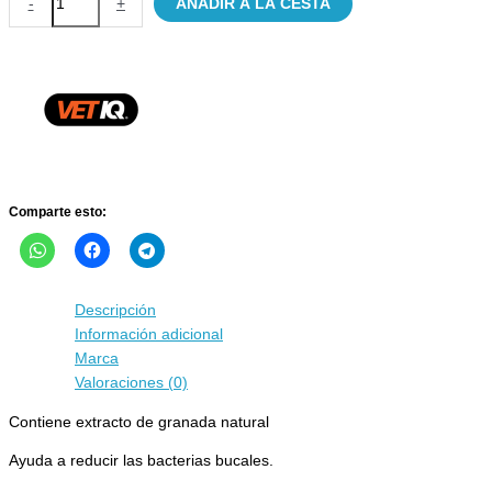
-
+
AÑADIR A LA CESTA
Care
liquido
Limpieza
dental
para
perros
y
gatos
cantidad
Comparte esto:
Descripción
Información adicional
Marca
Valoraciones (0)
Contiene extracto de granada natural
Ayuda a reducir las bacterias bucales.